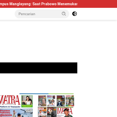
g: Saat Prabowo Menemukan Kembali Jejak Sejarah IPDN