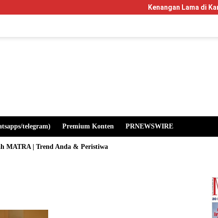
Kenangan Lama di Kampus Manglayan
atsapps/telegram)
Premium Konten
PRNEWSWIRE
ah MATRA | Trend Anda & Peristiwa