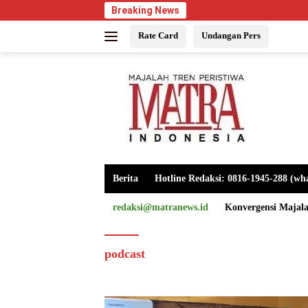
Langsung
Breaking News
ke
Rate Card
Undangan Pers
konten
Berita
Hotline Redaksi: 0816-1945-288 (wh
redaksi@matranews.id
Konvergensi Majal
podcast