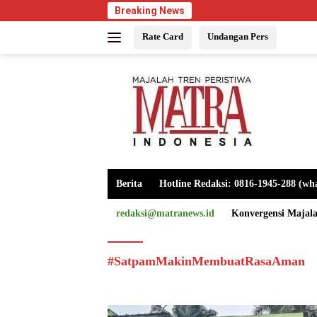
Langsung
Breaking News
ke
Rate Card
Undangan Pers
konten
Berita
Hotline Redaksi: 0816-1945-288 (wh
redaksi@matranews.id
Konvergensi Majal
#SatpamMakinMembuatRasaAman