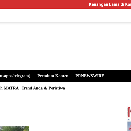
Kenangan Lama di Kampus Manglaya
atsapps/telegram)
Premium Konten
PRNEWSWIRE
ah MATRA | Trend Anda & Peristiwa