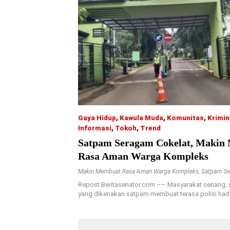
Gaya Hidup
,
Kawula Muda
,
Komunitas
,
Krimin
Informasi
,
Tokoh
,
Trend
02/10/2021
Satpam Seragam Cokelat, Makin
Rasa Aman Warga Kompleks
Makin Membuat Rasa Aman Warga Kompleks
,
Satpam Se
Repost Beritasenator.com –– Masyarakat senang, 
yang dikenakan satpam membuat terasa polisi hadi