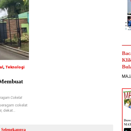
Bac
Kli
Bul
al
,
Teknologi
MAJ
 Membuat
ragam Cokelat
seragam cokelat
r, dekat…
Selengkapnya