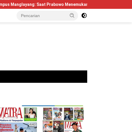
ng: Saat Prabowo Menemukan Kembali Jejak Sejarah IPDN