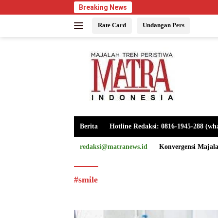
Langsung
Breaking News
ke
Rate Card
Undangan Pers
konten
Berita
Hotline Redaksi: 0816-1945-288 (wh
redaksi@matranews.id
Konvergensi Majal
#smile