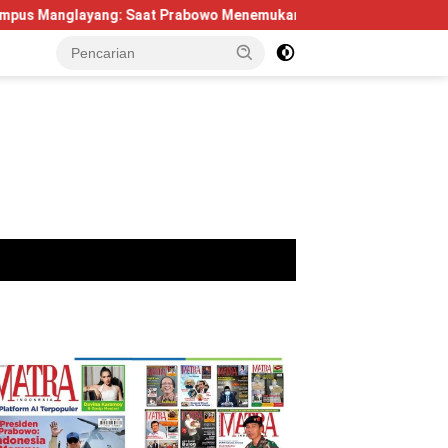
ng: Saat Prabowo Menemukan Kembali Jejak Sejarah IPDN