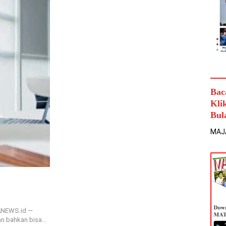
Bac
Kli
Bul
MAJ
RANEWS.id —
n bahkan bisa…