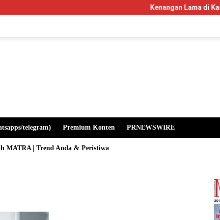
Kenangan Lama di Kampus Manglaya
atsapps/telegram)
Premium Konten
PRNEWSWIRE
ah MATRA | Trend Anda & Peristiwa