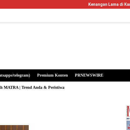
Kenangan Lama di Kampus Manglayan
atsapps/telegram)
Premium Konten
PRNEWSWIRE
ah MATRA | Trend Anda & Peristiwa