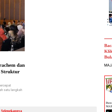
Bac
Kli
Bul
trachem dan
MAJ
 Struktur
ercepat
ah satu langkah
Selengkapnya