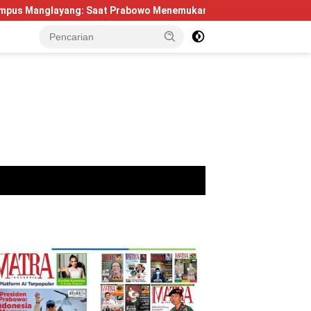
g: Saat Prabowo Menemukan Kembali Jejak Sejarah IPDN