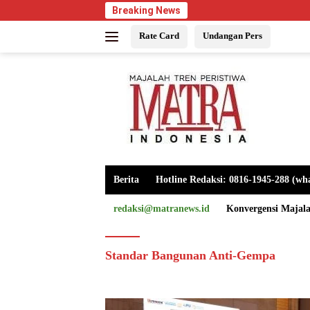
Langsung
Breaking News
ke
Rate Card
Undangan Pers
konten
Berita
Hotline Redaksi: 0816-1945-288 (wh
redaksi@matranews.id
Konvergensi Majal
Standar Bangunan Anti-Gempa