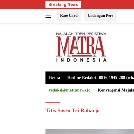
Langsung
Breaking News
ke
Rate Card
Undangan Pers
konten
Berita
Hotline Redaksi: 0816-1945-288 (wh
redaksi@matranews.id
Konvergensi Majal
Titis Sosro Tri Raharjo