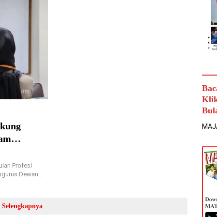
Bac
Kli
Bul
ukung
MAJ
lam
lan Profesi
engurus Dewan…
Selengkapnya