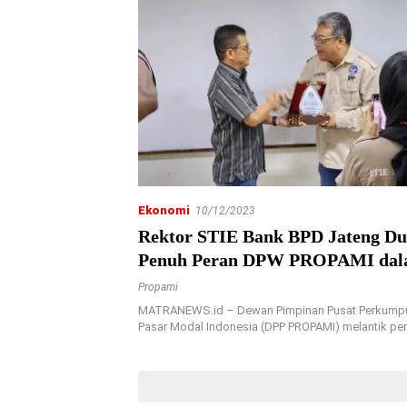
Ekonomi
10/12/2023
Rektor STIE Bank BPD Jateng D
Penuh Peran DPW PROPAMI da
Pengembangan Pasar Modal
Propami
MATRANEWS.id – Dewan Pimpinan Pusat Perkumpu
Pasar Modal Indonesia (DPP PROPAMI) melantik p