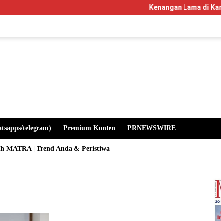
Kenangan Lama di Kampus Manglayan
atsapps/telegram)
Premium Konten
PRNEWSWIRE
ah MATRA | Trend Anda & Peristiwa