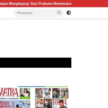
ng: Saat Prabowo Menemukan Kembali Jejak Sejarah IPDN