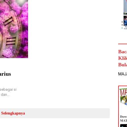
Bac
Kli
Bul
arius
MAJ
sebagai si
n dan…
Selengkapnya