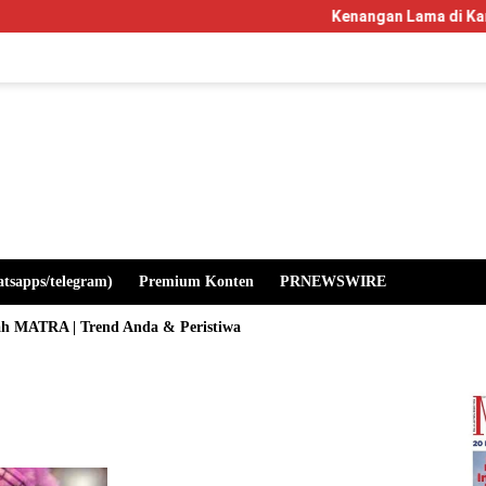
Kenangan Lama di Kampus Manglaya
atsapps/telegram)
Premium Konten
PRNEWSWIRE
ah MATRA | Trend Anda & Peristiwa