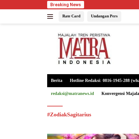
Langsung
Breaking News
ke
Rate Card
Undangan Pers
konten
Berita
Hotline Redaksi: 0816-1945-288 (wh
redaksi@matranews.id
Konvergensi Majal
#ZodiakSagitarius