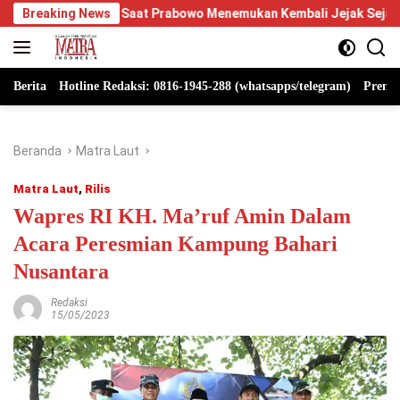
Langsung
t Prabowo Menemukan Kembali Jejak Sejarah IPDN
Breaking News
Berpiki
ke
konten
Berita
Hotline Redaksi: 0816-1945-288 (whatsapps/telegram)
Premi
Beranda
Matra Laut
Matra Laut
,
Rilis
Wapres RI KH. Ma’ruf Amin Dalam
Acara Peresmian Kampung Bahari
Nusantara
Redaksi
15/05/2023