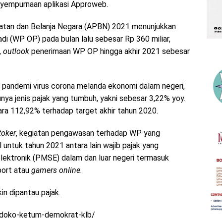
yempurnaan aplikasi Approweb.
atan dan Belanja Negara (APBN) 2021 menunjukkan
adi (WP OP) pada bulan lalu sebesar Rp 360 miliar,
,
outlook
penerimaan WP OP hingga akhir 2021 sebesar
li pandemi virus corona melanda ekonomi dalam negeri,
ya jenis pajak yang tumbuh, yakni sebesar 3,22% yoy.
tara 112,92% terhadap target akhir tahun 2020.
toker
, kegiatan pengawasan terhadap WP yang
 untuk tahun 2021 antara lain wajib pajak yang
lektronik (PMSE) dalam dan luar negeri termasuk
port atau
gamers online.
in dipantau pajak.
eldoko-ketum-demokrat-klb/