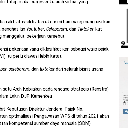
alui tatap muka bergeser ke arah virtual yang
rkan aktivitas-aktivitas ekonomi baru yang menghasilkan
, penghasilan
Youtuber
,
Selebgram
, dan
Tiktoker
ikut
 menggeluti pekerjaan tersebut.
si pekerjaan yang diklasifikasikan sebagai wajib pajak
I) itu perlu diawasi lebih ketat.
uber
,
selebgram
, dan
tiktoker
dari seluruh bisnis usaha
 satu Arah Kebijakan pada rencana strategis (Renstra)
 dalam Lakin DJP Kemenkeu
rbit Keputusan Direktur Jenderal Pajak No.
atan optimalisasi Pengawasan WPS di tahun 2021 akan
gkatan kompetensi sumber daya manusia (SDM)