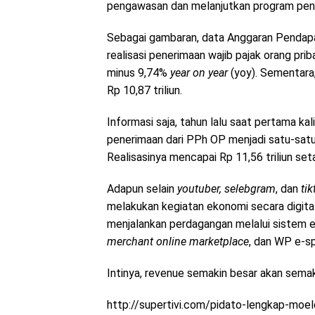
pengawasan dan melanjutkan program pen
Sebagai gambaran, data Anggaran Pendap
realisasi penerimaan wajib pajak orang prib
minus 9,74%
year on
year
(yoy). Sementara
Rp 10,87 triliun.
Informasi saja, tahun lalu saat pertama ka
penerimaan dari PPh OP menjadi satu-satun
Realisasinya mencapai Rp 11,56 triliun se
Adapun selain
youtuber, selebgram
, dan
tik
melakukan kegiatan ekonomi secara digital
menjalankan perdagangan melalui sistem e
merchant online marketplace
, dan WP e-s
Intinya, revenue semakin besar akan semak
http://supertivi.com/pidato-lengkap-mo