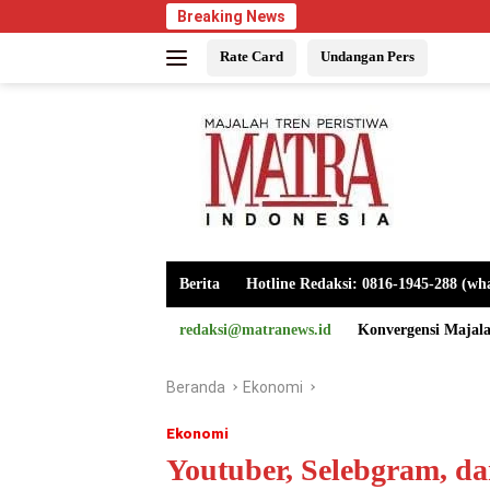
Langsung
Breaking News
ke
Rate Card
Undangan Pers
konten
Berita
Hotline Redaksi: 0816-1945-288 (wh
redaksi@matranews.id
Konvergensi Majal
Beranda
Ekonomi
Ekonomi
Youtuber, Selebgram, da