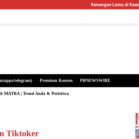
Kenangan Lama di Kampus Manglayang: 
atsapps/telegram)
Premium Konten
PRNEWSWIRE
ah MATRA | Trend Anda & Peristiwa
n Tiktoker