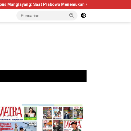
Saat Prabowo Menemukan Kembali Jejak Sejarah IPDN
Berp