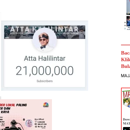
Bac
Kli
Bul
MAJ