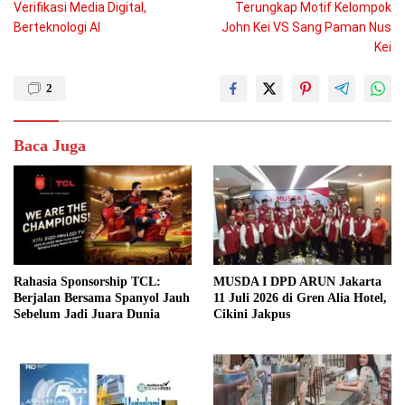
Verifikasi Media Digital,
Terungkap Motif Kelompok
pos
Berteknologi AI
John Kei VS Sang Paman Nus
Kei
2
Baca Juga
Rahasia Sponsorship TCL:
MUSDA I DPD ARUN Jakarta
Berjalan Bersama Spanyol Jauh
11 Juli 2026 di Gren Alia Hotel,
Sebelum Jadi Juara Dunia
Cikini Jakpus