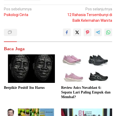
Navigasi
Pos sebelumnya
Pos selanjutnya
Psikologi Cinta
12 Rahasia Tersembunyi di
pos
Balik Kelemahan Wanita
Baca Juga
Berpikir Positif Itu Harus
Review Asics Novablast 6:
Sepatu Lari Paling Empuk dan
Membal?