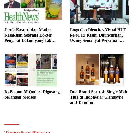
Jeruk Kasturi dan Madu:
Logo dan Identitas Visual HUT
Kesaksian Seorang Dokter
ke-81 RI Resmi Diluncurkan,
Penyakit Dalam yang Tak
Usung Semangat Persatuan
Pernah Dilupakannya
dalam Keberagaman
KaBakom M Qodari Digoyang
Dua Brand Scottish Single Malt
Serangan Medsos
Tiba di Indonesia: Glengoyne
and Tamdhu
Tinggalkan Balasan