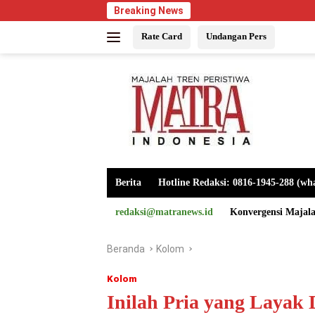
Langsung
Breaking News
ke
Rate Card
Undangan Pers
konten
Berita
Hotline Redaksi: 0816-1945-288 (wh
redaksi@matranews.id
Konvergensi Majal
Beranda
Kolom
Kolom
Inilah Pria yang Layak