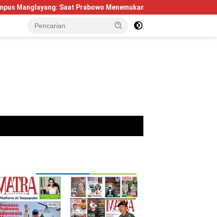
 Saat Prabowo Menemukan Kembali Jejak Sejarah IPDN
Be