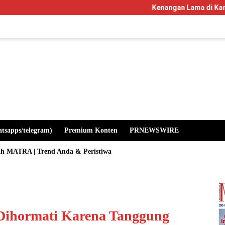
Kenangan Lama di Kampus Manglayang:
atsapps/telegram)
Premium Konten
PRNEWSWIRE
ah MATRA | Trend Anda & Peristiwa
 Dihormati Karena Tanggung