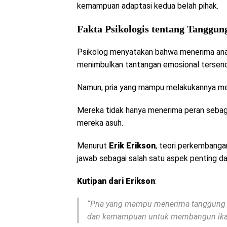
kemampuan adaptasi kedua belah pihak.
Fakta Psikologis tentang Tanggun
Psikolog menyatakan bahwa menerima anak
menimbulkan tantangan emosional tersendi
Namun, pria yang mampu melakukannya men
Mereka tidak hanya menerima peran sebagai
mereka asuh.
Menurut
Erik Erikson
, teori perkembang
jawab sebagai salah satu aspek penting 
Kutipan dari Erikson
:
“Pria yang mampu menerima tanggung j
dan kemampuan untuk membangun ikata