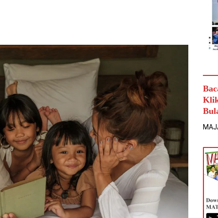
Bac
Kli
Bul
MAJ