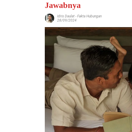
Jawabnya
Idris Daulat
-
Fakta Hubungan
28/09/2024