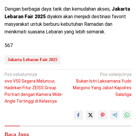
Dengan berbagai daya tarik dan kemudahan akses,
Jakarta
Lebaran Fair 2025
diyakini akan menjadi destinasi favorit
masyarakat untuk berburu kebutuhan Ramadan dan
menikmati suasana Lebaran yang lebih semarak.
567
Jakarta Lebaran Fair 2025
Navigasi
Pos sebelumnya
Pos selanjutnya
vivo V50 Segera Meluncur,
Bukan Istri Laksamana Yudo
pos
Hadirkan Fitur ZEISS Group
Margono Yang Jabat Kapolres
Portrait dengan Kamera Wide-
Salatiga
Angle Tertinggi di Kelasnya
Baca Juga