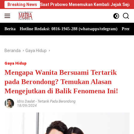
Langsung
 Saat Prabowo Menemukan Kembali Jejak Sejarah IPDN
Breaking News
Be
ke
konten
Berita
Hotline Redaksi: 0816-1945-288 (whatsapps/telegram)
Premi
Beranda
Gaya Hidup
Gaya Hidup
Mengapa Wanita Bersuami Tertarik
pada Berondong? Temukan Alasan
Mengejutkan di Balik Fenomena Ini!
Idris Daulat
-
Tertarik Pada Berondong
18/09/2024