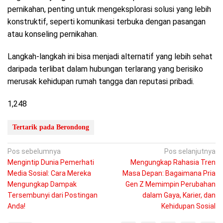
pernikahan, penting untuk mengeksplorasi solusi yang lebih
konstruktif, seperti komunikasi terbuka dengan pasangan
atau konseling pernikahan.
Langkah-langkah ini bisa menjadi alternatif yang lebih sehat
daripada terlibat dalam hubungan terlarang yang berisiko
merusak kehidupan rumah tangga dan reputasi pribadi.
1,248
Tertarik pada Berondong
Navigasi
Pos sebelumnya
Pos selanjutnya
Mengintip Dunia Pemerhati
Mengungkap Rahasia Tren
pos
Media Sosial: Cara Mereka
Masa Depan: Bagaimana Pria
Mengungkap Dampak
Gen Z Memimpin Perubahan
Tersembunyi dari Postingan
dalam Gaya, Karier, dan
Anda!
Kehidupan Sosial