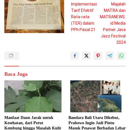
Implementasi
Majalah
Tarif Efektif
MATRA dan
Rata-rata
MATRANEWS.
(TER) dalam
id Media
PPh Pasal 21
Patner Java
Jazz Festival
2024
Baca Juga
Manfaat Daun Jarak untuk
Bandara Bali Utara Dikebut,
Kesehatan, dari Perut
Prabowo Ingin Jadi Pintu
Kembung hingga Masalah Kulit
Masuk Pesawat Berbadan Lebar