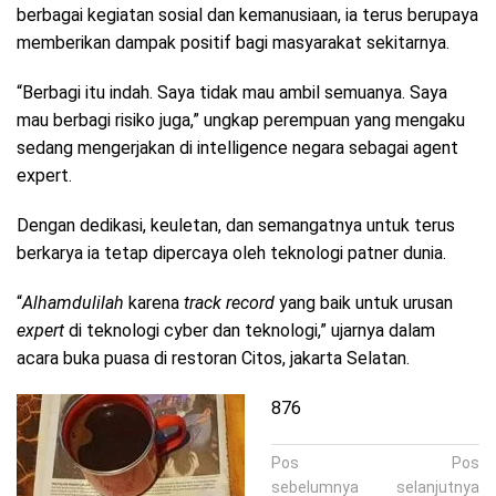
berbagai kegiatan sosial dan kemanusiaan, ia terus berupaya
memberikan dampak positif bagi masyarakat sekitarnya.
“Berbagi itu indah. Saya tidak mau ambil semuanya. Saya
mau berbagi risiko juga,” ungkap perempuan yang mengaku
sedang mengerjakan di intelligence negara sebagai agent
expert.
Dengan dedikasi, keuletan, dan semangatnya untuk terus
berkarya ia tetap dipercaya oleh teknologi patner dunia.
“
Alhamdulilah
karena
track record
yang baik untuk urusan
expert
di teknologi cyber dan teknologi,” ujarnya dalam
acara buka puasa di restoran Citos, jakarta Selatan.
876
Navigasi
Pos
Pos
sebelumnya
selanjutnya
pos