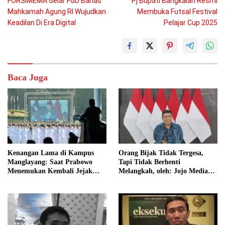
FORSIMEMA Gelar FGD Bahas
Pj Bupati Bangkalan Resmi
pos
Mahkamah Agung RI Wujudkan
Membuka Futsal Festival
Keadilan Di Era Digital
Pelajar Cup 2025
Baca Juga
Kenangan Lama di Kampus
Orang Bijak Tidak Tergesa,
Manglayang: Saat Prabowo
Tapi Tidak Berhenti
Menemukan Kembali Jejak
Melangkah, oleh: Jojo Media
Sejarah IPDN
Coach