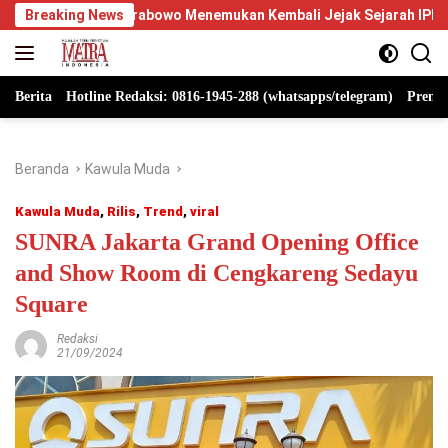
Langsung
Menemukan Kembali Jejak Sejarah IPDN
Breaking News
Berpikir Positif I
ke
konten
Berita
Hotline Redaksi: 0816-1945-288 (whatsapps/telegram)
Premi
Beranda
Kawula Muda
Kawula Muda
,
Rilis
,
Trend
,
viral
SUNRA Jakarta Grand Opening Office
and Show Room di Cengkareng Sedayu
Square
Redaksi
21/09/2024