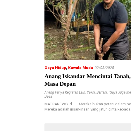
Gaya Hidup
,
Kawula Muda
02/08/2025
Anang Iskandar Mencintai Tana
Masa Depan
Anang Punya Kegiatan Lain. Yakni
,
Bertani. ”Saya Juga Me
Desa
MATRANEWS.id –– Mereka bukan petani dalam peng
Mereka adalah insan-insan yang jatuh cinta kepada