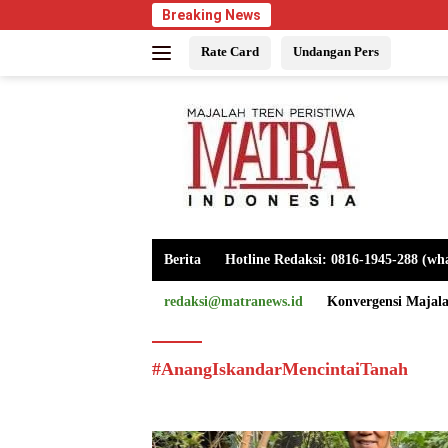
Langsung
Breaking News
ke
Rate Card
Undangan Pers
konten
Berita
Hotline Redaksi: 0816-1945-288 (wh
redaksi@matranews.id
Konvergensi Majal
#AnangIskandarMencintaiTanah