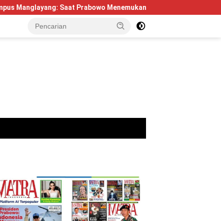
g: Saat Prabowo Menemukan Kembali Jejak Sejarah IPDN