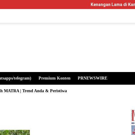
Kenangan Lama di Kampus Manglayan
atsapps/telegram)
Premium Konten
PRNEWSWIRE
ah MATRA | Trend Anda & Peristiwa