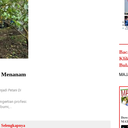
Bac
Kli
Bul
h, Menanam
MAJ
njadi Petani Di
ertian profesi.
 bumi,…
Selengkapnya