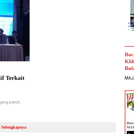
Bac
Kli
Bul
f Terkait
MAJ
 yang penuh
Selengkapnya