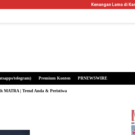
Kenangan Lama di Kampus Manglayan
atsapps/telegram)
Premium Konten
PRNEWSWIRE
ah MATRA | Trend Anda & Peristiwa