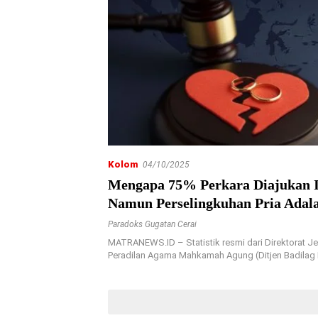
Kolom
04/10/2025
Mengapa 75% Perkara Diajukan Is
Namun Perselingkuhan Pria Adal
Pemicunya
Paradoks Gugatan Cerai
MATRANEWS.ID – Statistik resmi dari Direktorat J
Peradilan Agama Mahkamah Agung (Ditjen Badilag