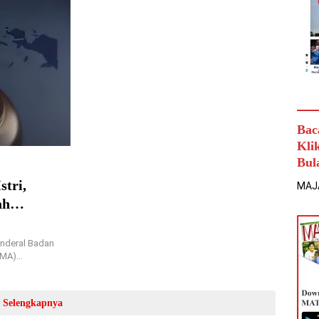
Bac
Kli
Bul
tri,
MAJ
ah
enderal Badan
 MA)…
Selengkapnya