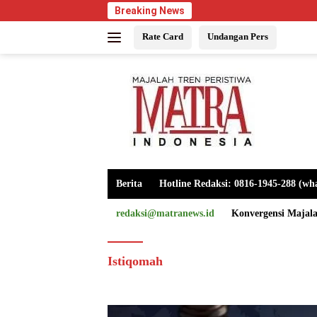
Langsung
Breaking News
ke
Rate Card
Undangan Pers
konten
Berita
Hotline Redaksi: 0816-1945-288 (wh
redaksi@matranews.id
Konvergensi Majal
Istiqomah