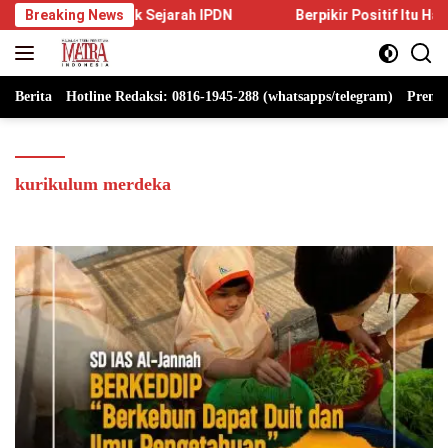
Langsung
 Jejak Sejarah IPDN
Breaking News
Berpikir Positif Itu Harus
H 
ke
konten
Berita
Hotline Redaksi: 0816-1945-288 (whatsapps/telegram)
Premi
kurikulum merdeka