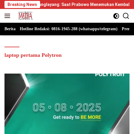
Langsung
us Manglayang: Saat Prabowo Menemukan Kembali Jejak Sejarah 
Breaking News
ke
konten
Berita
Hotline Redaksi: 0816-1945-288 (whatsapps/telegram)
Premi
laptop pertama Polytron