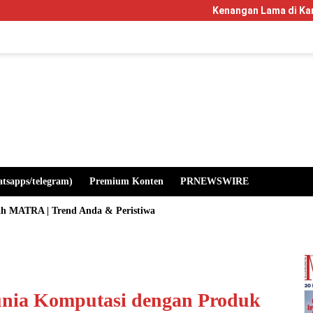
Kenangan Lama di Kampus Manglayang
atsapps/telegram)
Premium Konten
PRNEWSWIRE
ah MATRA | Trend Anda & Peristiwa
unia Komputasi dengan Produk