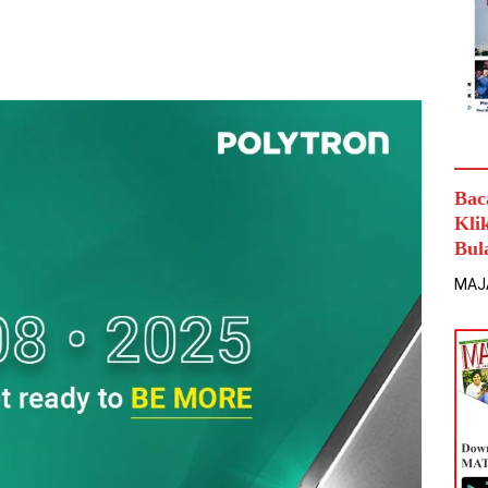
Bac
Kli
Bul
MAJ