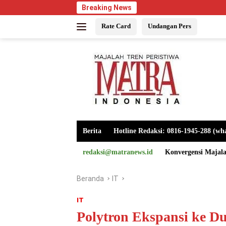
Langsung
Breaking News
ke
Rate Card
Undangan Pers
konten
Berita
Hotline Redaksi: 0816-1945-288 (wh
redaksi@matranews.id
Konvergensi Majal
Beranda
IT
IT
Polytron Ekspansi ke D