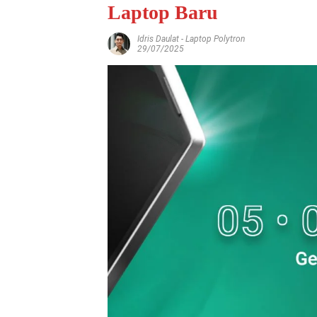
Laptop Baru
Idris Daulat
-
Laptop Polytron
29/07/2025