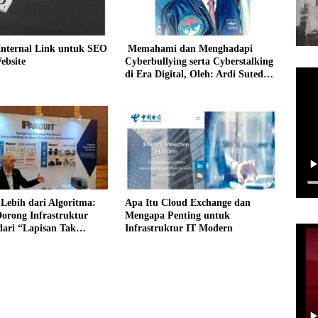
Internal Link untuk SEO
Memahami dan Menghadapi
ebsite
Cyberbullying serta Cyberstalking
di Era Digital, Oleh: Ardi Sutedja
K
Lebih dari Algoritma:
Apa Itu Cloud Exchange dan
orong Infrastruktur
Mengapa Penting untuk
dari “Lapisan Tak
Infrastruktur IT Modern