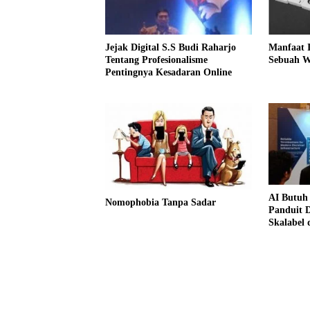
Jejak Digital S.S Budi Raharjo
Manfaat 
Tentang Profesionalisme
Sebuah W
Pentingnya Kesadaran Online
AI Butuh 
Nomophobia Tanpa Sadar
Panduit D
Skalabel 
Terlihat”