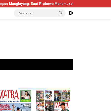
g: Saat Prabowo Menemukan Kembali Jejak Sejarah IPDN