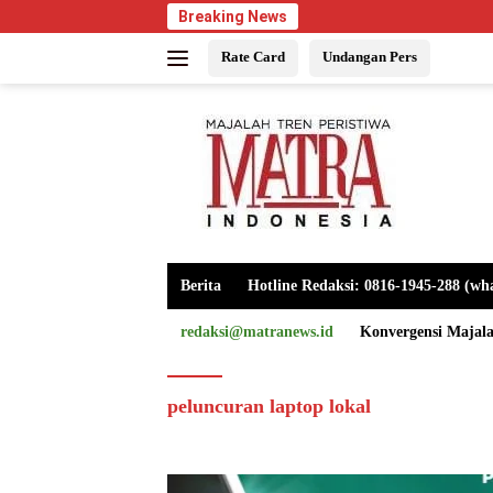
Langsung
Breaking News
ke
Rate Card
Undangan Pers
konten
Berita
Hotline Redaksi: 0816-1945-288 (wh
redaksi@matranews.id
Konvergensi Majal
peluncuran laptop lokal