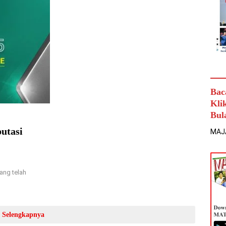
Bac
Kli
Bul
utasi
MAJ
ang telah
Selengkapnya