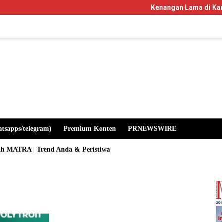
Kenangan Lama di Kampus Manglayan
atsapps/telegram)
Premium Konten
PRNEWSWIRE
ah MATRA | Trend Anda & Peristiwa