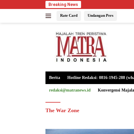
Langsung
Breaking News
ke
Rate Card
Undangan Pers
konten
Berita
Hotline Redaksi: 0816-1945-288 (wh
redaksi@matranews.id
Konvergensi Majal
The War Zone