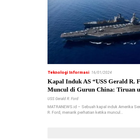
Teknologi Informasi
16/01/2024
Kapal Induk AS “USS Gerald R. 
Muncul di Gurun China: Tiruan u
Rudal
USS Gerald R. Ford
MATRANEWS.id – Sebuah kapal induk Amerika Seri
R. Ford, menarik perhatian ketika muncul…