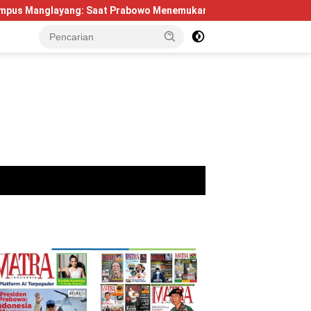
ng: Saat Prabowo Menemukan Kembali Jejak Sejarah IPDN