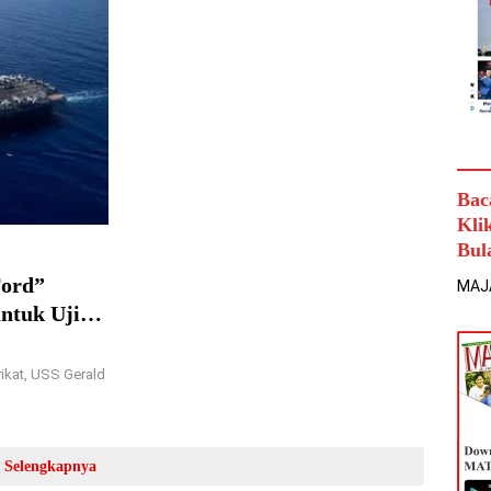
Bac
Kli
Bul
Ford”
MAJ
ntuk Uji
kat, USS Gerald
Selengkapnya