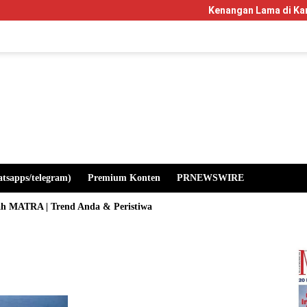
Kenangan Lama di Kampus Manglaya
atsapps/telegram)
Premium Konten
PRNEWSWIRE
ah MATRA | Trend Anda & Peristiwa