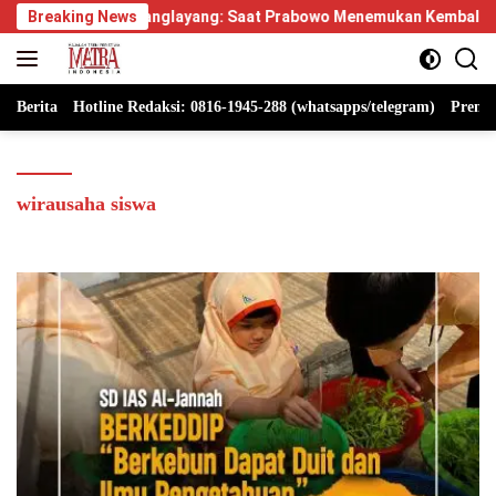
Langsung
pus Manglayang: Saat Prabowo Menemukan Kembali Jejak Sejarah 
Breaking News
ke
konten
Berita
Hotline Redaksi: 0816-1945-288 (whatsapps/telegram)
Premi
wirausaha siswa