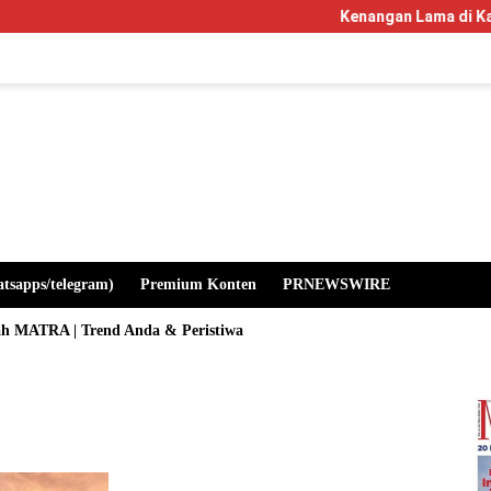
Kenangan Lama di Kampus Mangl
atsapps/telegram)
Premium Konten
PRNEWSWIRE
ah MATRA | Trend Anda & Peristiwa