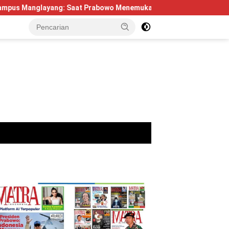
ayang: Saat Prabowo Menemukan Kembali Jejak Sejarah IPDN