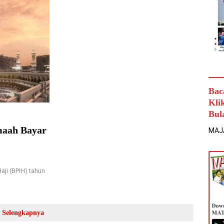
Bac
Kli
Bul
maah Bayar
MAJ
ji (BPIH) tahun
Selengkapnya