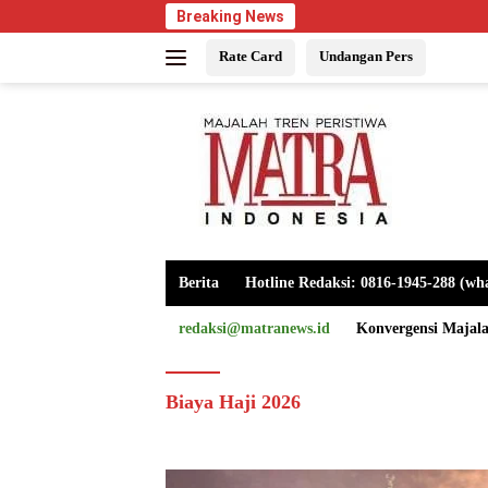
Langsung
Breaking News
ke
Rate Card
Undangan Pers
konten
Berita
Hotline Redaksi: 0816-1945-288 (wh
redaksi@matranews.id
Konvergensi Majal
Biaya Haji 2026