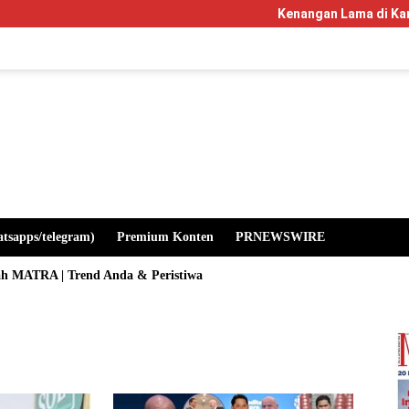
Kenangan Lama di Kampus Manglayan
atsapps/telegram)
Premium Konten
PRNEWSWIRE
ah MATRA | Trend Anda & Peristiwa