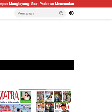
g: Saat Prabowo Menemukan Kembali Jejak Sejarah IPDN