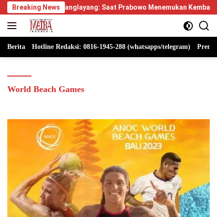
Langsung
us Manglayang: Saat Prabowo Menemukan Kembali Jejak Sejarah 
Breaking News
ke
konten
Berita
Hotline Redaksi: 0816-1945-288 (whatsapps/telegram)
Premi
World Beach Games