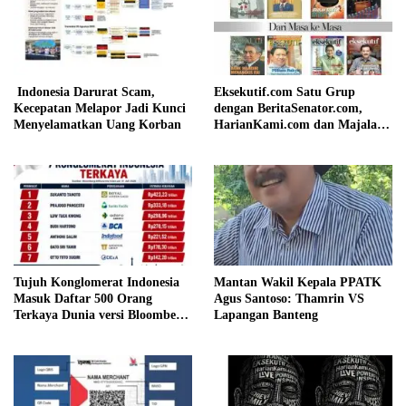
Indonesia Darurat Scam,
Eksekutif.com Satu Grup
Kecepatan Melapor Jadi Kunci
dengan BeritaSenator.com,
Menyelamatkan Uang Korban
HarianKami.com dan Majalah
Matra
Tujuh Konglomerat Indonesia
Mantan Wakil Kepala PPATK
Masuk Daftar 500 Orang
Agus Santoso: Thamrin VS
Terkaya Dunia versi Bloomberg,
Lapangan Banteng
Sukanto Tanoto Pimpin
Peringkat Nasional