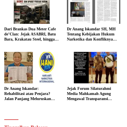
Dari Brankas Dua Meter Cafe
Dr Anang Iskandar SH, MH
de’Clan: Jejak ASABRI, Batu
Tentang Kebijakan Hukum
Bara, Krakatau Steel, hingga
Narkotika dan Konfliknya
Bayang-Bayang Konflik Aparat
Dengan Hukum Pidana
Dr Anang Iskandar:
Jejak Forum Silaturahmi
Rehabilitasi atau Penjara?
Media Mahkamah Agung
Jalan Panjang Meluruskan
Mengawal Transparansi
Kebijakan Narkotika
Mahkamah Agung