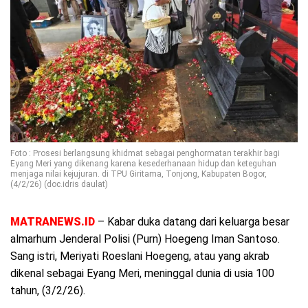
Foto : Prosesi berlangsung khidmat sebagai penghormatan terakhir bagi
Eyang Meri yang dikenang karena kesederhanaan hidup dan keteguhan
menjaga nilai kejujuran. di TPU Giritama, Tonjong, Kabupaten Bogor,
(4/2/26) (doc.idris daulat)
MATRANEWS.ID
– Kabar duka datang dari keluarga besar
almarhum Jenderal Polisi (Purn) Hoegeng Iman Santoso.
Sang istri, Meriyati Roeslani Hoegeng, atau yang akrab
dikenal sebagai Eyang Meri, meninggal dunia di usia 100
tahun, (3/2/26).