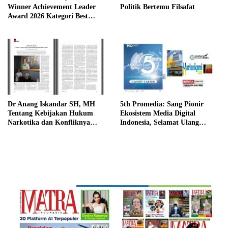
Winner Achievement Leader
Politik Bertemu Filsafat
Award 2026 Kategori Best
Director atas Kepemimpinan
Visioner dalam Memajukan
Sekolah Islam Al-Azhar BSD
Dr Anang Iskandar SH, MH
5th Promedia: Sang Pionir
Tentang Kebijakan Hukum
Ekosistem Media Digital
Narkotika dan Konfliknya
Indonesia, Selamat Ulang
Dengan Hukum Pidana
Tahun Promedia Teknologi
Indonesia!