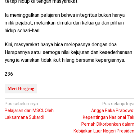
tetap hidup di tengah masyarakat.
Ia meninggalkan pelajaran bahwa integritas bukan hanya
milik pejabat, melainkan dimulai dari keluarga dan pilihan
hidup sehari-hari.
Kini, masyarakat hanya bisa melepasnya dengan doa.
Harapannya satu: semoga nilai kejujuran dan kesederhanaan
yang ia wariskan tidak ikut hilang bersama kepergiannya.
236
Meri Hoegeng
Navigasi
Pos sebelumnya
Pos selanjutnya
Pelajaran dari MSCI, Oleh:
Angga Raka Prabowo:
pos
Laksamana Sukardi
Kepentingan Nasional Tak
Pernah Dikorbankan dalam
Kebijakan Luar Negeri Presiden