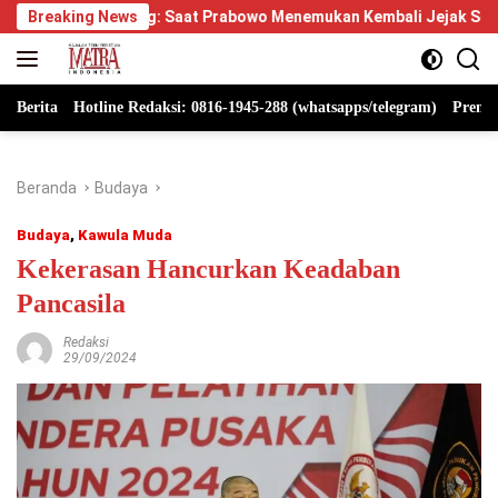
Langsung
g: Saat Prabowo Menemukan Kembali Jejak Sejarah IPDN
Breaking News
B
ke
konten
Berita
Hotline Redaksi: 0816-1945-288 (whatsapps/telegram)
Premi
Beranda
Budaya
Budaya
,
Kawula Muda
Kekerasan Hancurkan Keadaban
Pancasila
Redaksi
29/09/2024