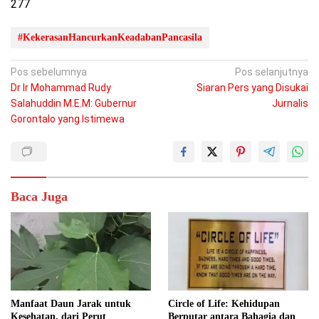
277
#KekerasanHancurkanKeadabanPancasila
Navigasi
Pos sebelumnya
Pos selanjutnya
Dr Ir Mohammad Rudy
Siaran Pers yang Disukai
pos
Salahuddin M.E.M: Gubernur
Jurnalis
Gorontalo yang Istimewa
Baca Juga
Manfaat Daun Jarak untuk
Circle of Life: Kehidupan
Kesehatan, dari Perut
Berputar antara Bahagia dan