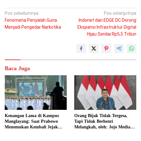
Navigasi
Pos sebelumnya
Pos selanjutnya
Fenomena Penyalah Guna
Indonet dan EDGE DC Dorong
pos
Menjadi Pengedar Narkotika
Ekspansi Infrastruktur Digital
Hijau Senilai Rp5,5 Triliun
Baca Juga
Kenangan Lama di Kampus
Orang Bijak Tidak Tergesa,
Manglayang: Saat Prabowo
Tapi Tidak Berhenti
Menemukan Kembali Jejak
Melangkah, oleh: Jojo Media
Sejarah IPDN
Coach