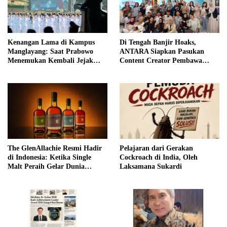
Kenangan Lama di Kampus
Di Tengah Banjir Hoaks,
Manglayang: Saat Prabowo
ANTARA Siapkan Pasukan
Menemukan Kembali Jejak
Content Creator Pembawa
Sejarah IPDN
Perubahan
The GlenAllachie Resmi Hadir
Pelajaran dari Gerakan
di Indonesia: Ketika Single
Cockroach di India, Oleh
Malt Peraih Gelar Dunia
Laksamana Sukardi
Menemukan Rumah Baru