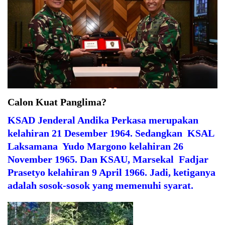
Calon Kuat Panglima?
KSAD Jenderal Andika Perkasa merupakan
kelahiran 21 Desember 1964. Sedangkan KSAL
Laksamana Yudo Margono kelahiran 26
November 1965. Dan KSAU, Marsekal Fadjar
Prasetyo kelahiran 9 April 1966. Jadi, ketiganya
adalah sosok-sosok yang memenuhi syarat.