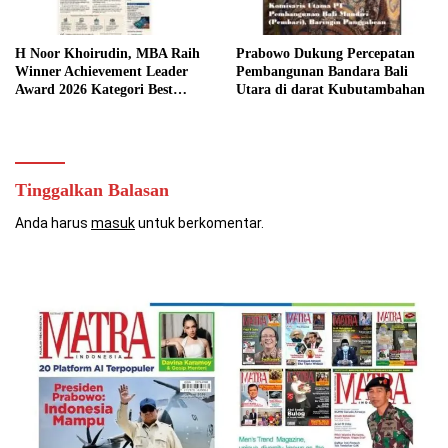
H Noor Khoirudin, MBA Raih
Prabowo Dukung Percepatan
Winner Achievement Leader
Pembangunan Bandara Bali
Award 2026 Kategori Best
Utara di darat Kubutambahan
Director atas Kepemimpinan
Visioner dalam Memajukan
Sekolah Islam Al-Azhar BSD
Tinggalkan Balasan
Anda harus
masuk
untuk berkomentar.