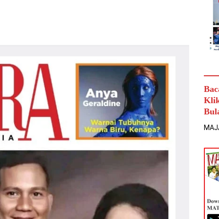
Bac
Kli
Bul
MAJ