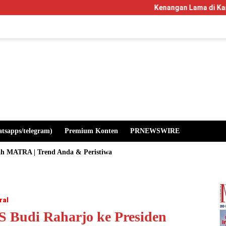
Kenangan Lama di Kampus Manglayang: Sa
atsapps/telegram)
Premium Konten
PRNEWSWIRE
ah MATRA | Trend Anda & Peristiwa
ral
S Budi Raharjo ke Presiden