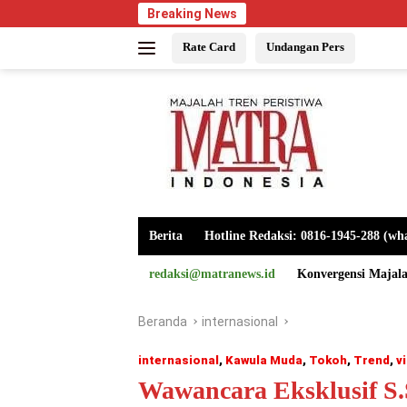
Langsung
Breaking News
ke
Rate Card
Undangan Pers
konten
Berita
Hotline Redaksi: 0816-1945-288 (wh
redaksi@matranews.id
Konvergensi Majal
Beranda
internasional
internasional
,
Kawula Muda
,
Tokoh
,
Trend
,
vi
Wawancara Eksklusif S.