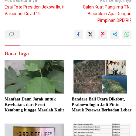
Navigasi
Pos sebelumnya
Pos selanjutnya
Esai Foto Presiden Jokowi Ikuti
Calon Kuat Panglima TNI,
pos
Vaksinasi Covid 19
Bicarakan Apa Dengan
Pimpinan DPD RI?
Baca Juga
Manfaat Daun Jarak untuk
Bandara Bali Utara Dikebut,
Kesehatan, dari Perut
Prabowo Ingin Jadi Pintu
Kembung hingga Masalah Kulit
Masuk Pesawat Berbadan Lebar