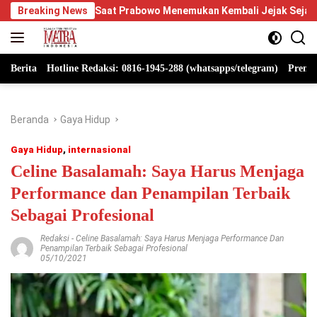
Langsung
at Prabowo Menemukan Kembali Jejak Sejarah IPDN
Breaking News
Berpi
ke
konten
Berita
Hotline Redaksi: 0816-1945-288 (whatsapps/telegram)
Premi
Beranda
Gaya Hidup
Gaya Hidup
,
internasional
Celine Basalamah: Saya Harus Menjaga
Performance dan Penampilan Terbaik
Sebagai Profesional
Redaksi
-
Celine Basalamah: Saya Harus Menjaga Performance Dan
Penampilan Terbaik Sebagai Profesional
05/10/2021