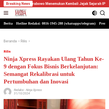
Langsung
t Prabowo Menemukan Kembali Jejak Sejarah IPDN
Breaking News
Berpiki
ke
konten
Berita
Hotline Redaksi: 0816-1945-288 (whatsapps/telegram)
Premi
Beranda
Rilis
Rilis
Ninja Xpress Rayakan Ulang Tahun Ke-
9 dengan Fokus Bisnis Berkelanjutan:
Semangat Rekalibrasi untuk
Pertumbuhan dan Inovasi
Redaksi
-
Ninja Xpress
31/10/2024