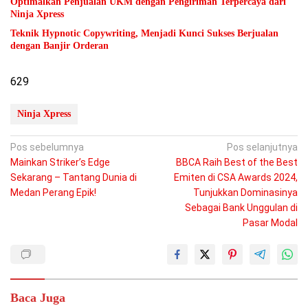
Optimalkan Penjualan UKM dengan Pengiriman Terpercaya dari
Ninja Xpress
Teknik Hypnotic Copywriting, Menjadi Kunci Sukses Berjualan
dengan Banjir Orderan
629
Ninja Xpress
Navigasi
Pos sebelumnya
Pos selanjutnya
Mainkan Striker’s Edge
BBCA Raih Best of the Best
pos
Sekarang – Tantang Dunia di
Emiten di CSA Awards 2024,
Medan Perang Epik!
Tunjukkan Dominasinya
Sebagai Bank Unggulan di
Pasar Modal
Baca Juga