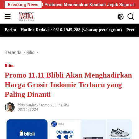
Langsung
 Saat Prabowo Menemukan Kembali Jejak Sejarah IPDN
Breaking News
Ber
ke
konten
Berita
Hotline Redaksi: 0816-1945-288 (whatsapps/telegram)
Premi
Beranda
Rilis
Rilis
Promo 11.11 Blibli Akan Menghadirkan
Harga Grosir Indomie Terbaru yang
Paling Dinanti
Idris Daulat
-
Promo 11.11 Blibli
08/11/2024