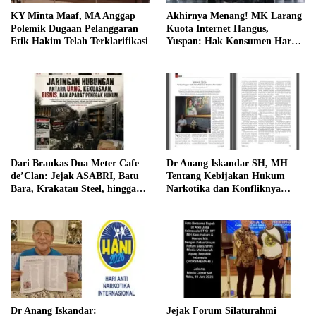
KY Minta Maaf, MA Anggap
Akhirnya Menang! MK Larang
Polemik Dugaan Pelanggaran
Kuota Internet Hangus,
Etik Hakim Telah Terklarifikasi
Yuspan: Hak Konsumen Harus
Dilindungi
Dari Brankas Dua Meter Cafe
Dr Anang Iskandar SH, MH
de’Clan: Jejak ASABRI, Batu
Tentang Kebijakan Hukum
Bara, Krakatau Steel, hingga
Narkotika dan Konfliknya
Bayang-Bayang Konflik Aparat
Dengan Hukum Pidana
Dr Anang Iskandar:
Jejak Forum Silaturahmi