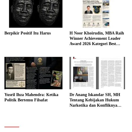
Berpikir Positif Itu Harus
H Noor Khoirudin, MBA Raih
Winner Achievement Leader
Award 2026 Kategori Best
Director atas Kepemimpinan
Visioner dalam Memajukan
Sekolah Islam Al-Azhar BSD
Yusril Ihza Mahendra: Ketika
Dr Anang Iskandar SH, MH
Politik Bertemu Filsafat
Tentang Kebijakan Hukum
Narkotika dan Konfliknya
Dengan Hukum Pidana