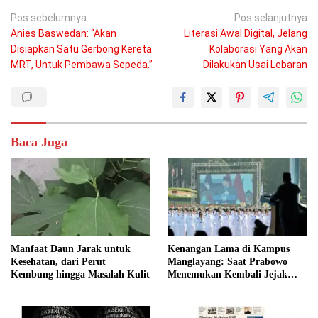
Navigasi
Pos sebelumnya
Pos selanjutnya
Anies Baswedan: “Akan
Literasi Awal Digital, Jelang
pos
Disiapkan Satu Gerbong Kereta
Kolaborasi Yang Akan
MRT, Untuk Pembawa Sepeda.”
Dilakukan Usai Lebaran
Baca Juga
Manfaat Daun Jarak untuk
Kenangan Lama di Kampus
Kesehatan, dari Perut
Manglayang: Saat Prabowo
Kembung hingga Masalah Kulit
Menemukan Kembali Jejak
Sejarah IPDN